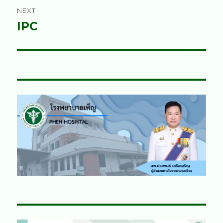
NEXT
IPC
Next
post: