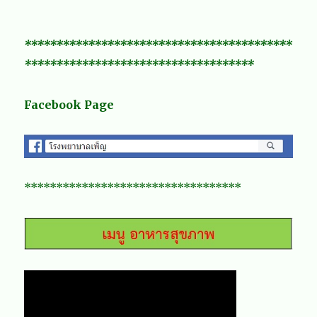
******************************************
************************************
Facebook Page
**********************************